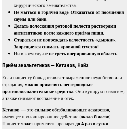
хирургического вмешательства.
Не мыться в горячей воде
.
Отказаться от посещения
сауны или бани
.
Делать полоскания ротовой полости растворами
антисептиков после каждого приёма пищи
.
Стараться не повреждать целостность «дырки»
.
Запрещается снимать кровяной сгусток!
Ни в коем случае
не греть оперированную область
.
Приём анальгетиков — Кетанов, Найз
Если пациенту боль доставляет выраженное неудобство или
страдания,
можно применять нестероидные
противовоспалительные средства
. Они купируют симптом,
а также снимают воспаление и отёк.
Кетанов
— это
сильное обезболивающее лекарство
,
имеющее пролонгированное действие (
около 8 часов
).
Пациент может применять препарат
до 4 раз в сутки
.